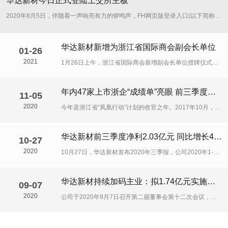
华达新材今日正式登陆上交所主板
2020
2020年8月5日，伴随着一声响亮有力的锣鸣声，FH网页版登录入口(以下简称“华达新材”)正式在上海证券交易所主板挂牌上市，登陆A股资本...
华达新材新增为浙江省国际商会副会长单位
01-26
2021
1月26日上午，浙江省国际商会新增副会长单位授牌仪式在杭州成功举行，省贸促、省国际商会会长陈宗尧为FH网页版登录入口等6家新当选的副会长....
年内47家上市浙企“成绩单”亮眼 前三季度营收均超亿元
11-05
2020
今年是浙江省“凤凰行动”计划的收官之年。2017年10月，浙江省提出以企业上市和并购重组为核心的“凤凰行动”计划，鼓励浙江企业加快上市步伐。自“凤....
华达新材前三季度净利2.03亿元 同比增长43.99%
10-27
2020
10月27日，华达新材发布2020年三季报，公司2020年1-9月实现营业收入43.97亿元，同比增长9.51%，归属于上市公司股东的净利润为2.....
华达新材持续加码主业：拟1.74亿元实施技改项目
09-07
2020
公司于2020年9月7日召开第二届董事会第十二次会议，审议通过《关于实施年产35万吨热镀铝锌板及基板技改项目的议案》。公司拟以自有资金实施年产35....