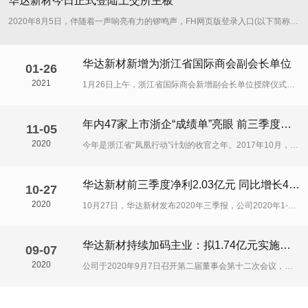
华达新材今日正式登陆上交所主板
2020
2020年8月5日，伴随着一声响亮有力的锣鸣声，FH网页版登录入口(以下简称“华达新材”)正式在上海证券交易所主板挂牌上市，登陆A股资本...
华达新材新增为浙江省国际商会副会长单位
01-26
2021
1月26日上午，浙江省国际商会新增副会长单位授牌仪式在杭州成功举行，省贸促、省国际商会会长陈宗尧为FH网页版登录入口等6家新当选的副会长....
年内47家上市浙企“成绩单”亮眼 前三季度营收均超亿元
11-05
2020
今年是浙江省“凤凰行动”计划的收官之年。2017年10月，浙江省提出以企业上市和并购重组为核心的“凤凰行动”计划，鼓励浙江企业加快上市步伐。自“凤....
华达新材前三季度净利2.03亿元 同比增长43.99%
10-27
2020
10月27日，华达新材发布2020年三季报，公司2020年1-9月实现营业收入43.97亿元，同比增长9.51%，归属于上市公司股东的净利润为2.....
华达新材持续加码主业：拟1.74亿元实施技改项目
09-07
2020
公司于2020年9月7日召开第二届董事会第十二次会议，审议通过《关于实施年产35万吨热镀铝锌板及基板技改项目的议案》。公司拟以自有资金实施年产35....